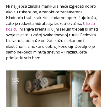
Ni najljepša zimska manikura neće izgledati dobro
ako su ruke suhe, a zanoktice zanemarene.
Hladnoća i suh zrak zimi dodatno opterećuju kožu,
zato je redovita hidratacija izuzetno važna.
Ulje za
kožicu
, hranjiva krema ili uljni serum trebali bi imati
svoje mjesto u vašoj svakodnevnoj rutini. Redovita
hidratacija pomaže održati kožu mekanom i
elastičnom, a nokte u dobroj kondiciji. Dovoljno je
samo nekoliko minuta dnevno – i razliku ćete
primijetiti vrlo brzo.