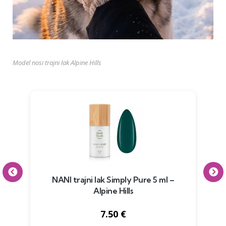
Model nosi trajni lak Alpine Hills
NANI trajni lak Simply Pure 5 ml –
NA
Alpine Hills
7.50 €