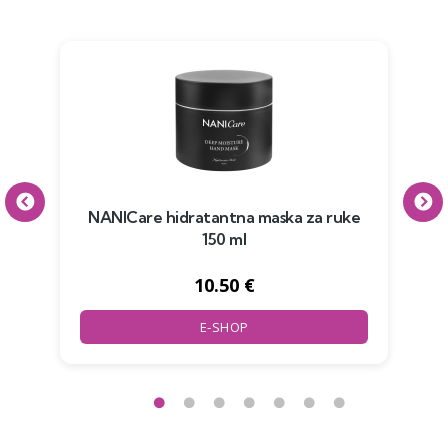
NANICare hidratantna maska za ruke
N
150 ml
10.50 €
E-SHOP