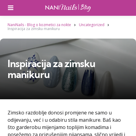
Izbornik
NaniNails - Blog o kozmetici za nokte
Uncategorized
Inspiracija za zimsku manikuru
Inspiracija za zimsku
manikuru
Zimsko razdoblje donosi promjene ne samo u
odijevanju, već i u odabiru stila manikure. Baš kao
što garderobu mijenjamo toplijim komadima i
posežemo za prigušenijim nijansama, slično vrijedi i