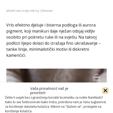
Model nosi trajni lak
Icy Glimmer
Vrlo efektno djeluje i biserna podloga ili aurora
pigment, koji manikuri daje nježan odsjaj vidljiv
osobito pri pokretu ruke ili na svjetlu. Na takvoj
podlozi lijepo dolazi do izražaja fino ukrašavanje –
tanke linije, minimalistički motivi ili diskretni
kamenčići.
Vaša privatnost naš je
prioritet!
Želite li uvijek bez ograničenja koristiti kozmetiku za nokte NaniNails?
Kako bi sve funkcioniralo kako treba, potrebna nam je Vaša suglasnost
za korištenje datoteka kolačića. Klikom na "Slažem se", pristajete na
korištenje kolačića.