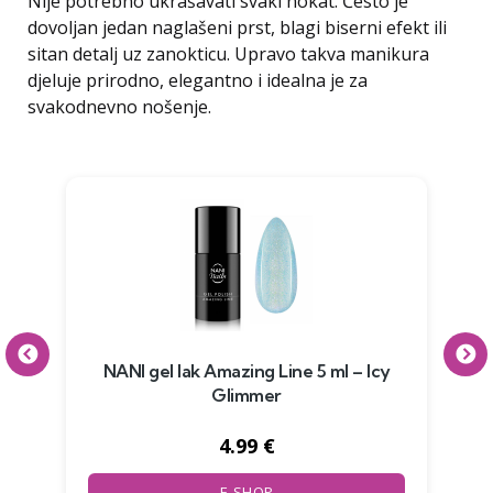
Nije potrebno ukrašavati svaki nokat. Često je
dovoljan jedan naglašeni prst, blagi biserni efekt ili
sitan detalj uz zanokticu. Upravo takva manikura
djeluje prirodno, elegantno i idealna je za
svakodnevno nošenje.
NANI gel lak Amazing Line 5 ml – Icy
Glimmer
4.99 €
E-SHOP