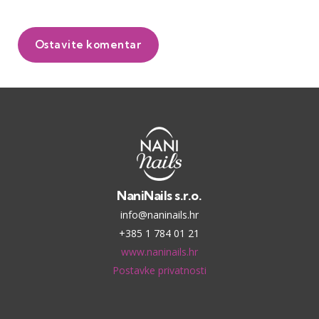
Ostavite komentar
NaniNails s.r.o.
info@naninails.hr
+385 1 784 01 21
www.naninails.hr
Postavke privatnosti