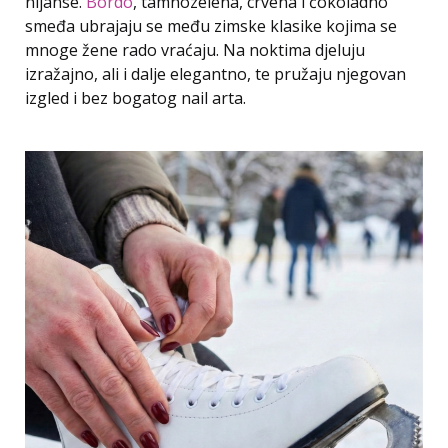
nijanse.
Bordo
, tamnozelena, crvena i čokoladno
smeđa ubrajaju se među zimske klasike kojima se
mnoge žene rado vraćaju. Na noktima djeluju
izražajno, ali i dalje elegantno, te pružaju njegovan
izgled i bez bogatog nail arta.