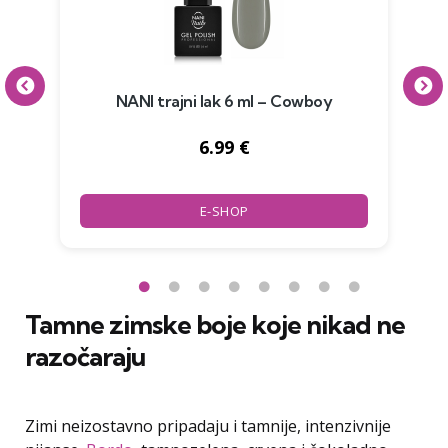
de
NANI trajni lak 6 ml – Cowboy
NA
6.99 €
E-SHOP
Tamne zimske boje koje nikad ne
razočaraju
Zimi neizostavno pripadaju i tamnije, intenzivnije