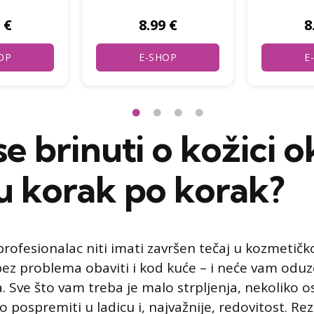
 €
8.99 €
8
OP
E-SHOP
E
e brinuti o kožici o
u korak po korak?
rofesionalac niti imati završen tečaj u kozmetičko
ez problema obaviti i kod kuće – i neće vam oduze
. Sve što vam treba je malo strpljenja, nekoliko o
 pospremiti u ladicu i, najvažnije, redovitost. Re