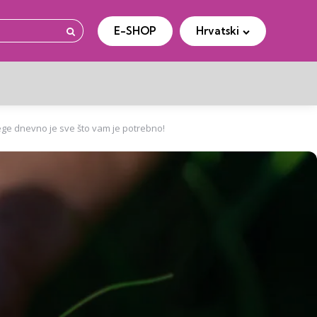
E-SHOP
Hrvatski
Traženje
ege dnevno je sve što vam je potrebno!