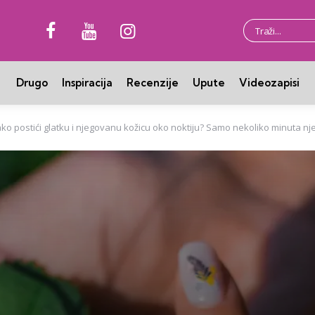
Traži:
Drugo
Inspiracija
Recenzije
Upute
Videozapisi
ko postići glatku i njegovanu kožicu oko noktiju? Samo nekoliko minuta nj