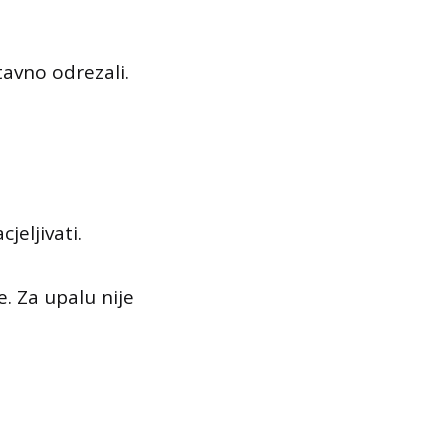
tavno odrezali.
jeljivati.
e. Za upalu nije