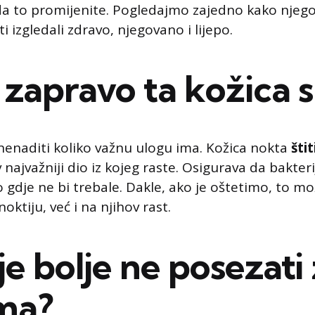
da to promijenite. Pogledajmo zajedno kako njego
ti izgledali zdravo, njegovano i lijepo.
apravo ta kožica s
nenaditi koliko važnu ulogu ima. Kožica nokta
šti
ajvažniji dio iz kojeg raste. Osigurava da bakteri
 gdje ne bi trebale. Dakle, ako je oštetimo, to mo
oktiju, već i na njihov rast.
je bolje ne posezati
ma?