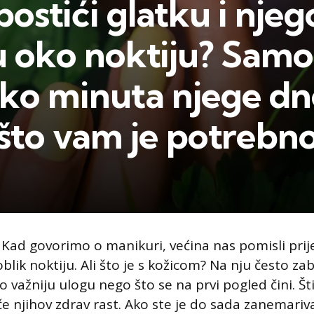
ostići glatku i nje
u oko noktiju? Samo
iko minuta njege d
 što vam je potrebno
 Kad govorimo o manikuri, većina nas pomisli pri
 oblik noktiju. Ali što je s kožicom? Na nju često z
važniju ulogu nego što se na prvi pogled čini. Št
če njihov zdrav rast. Ako ste je do sada zanemariv