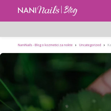
NaniNails - Blog o kozmetici za nokte
Uncategorized
Ka