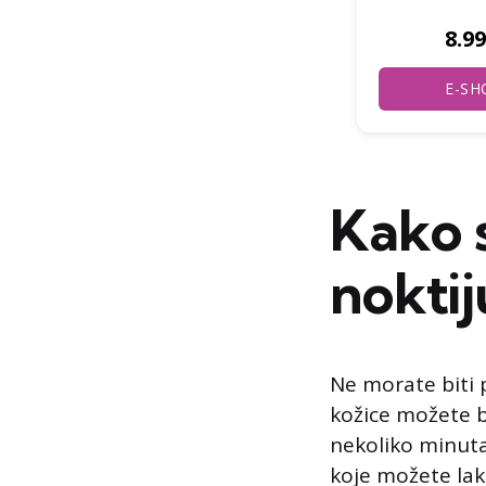
8.99 €
8.99
E-SHOP
E-SH
Kako s
noktij
Ne morate biti p
kožice možete b
nekoliko minuta
koje možete lako