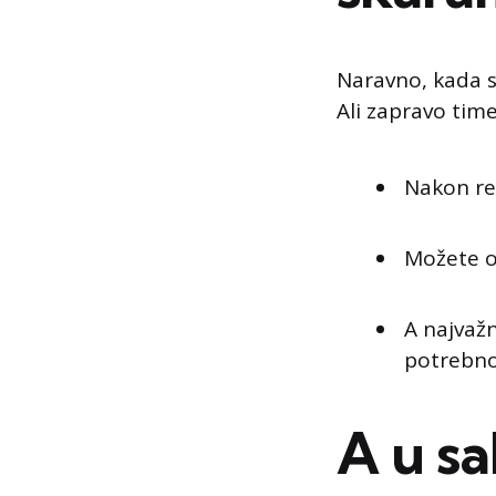
Naravno, kada se
Ali zapravo tim
Nakon rez
Možete ozl
A najvažn
potrebno
A u sa