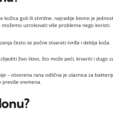
 kožica guli ili stvrdne, najradije bismo je jednos
e možemo uzrokovati više problema nego koristi.
anja često se počne stvarati tvrđa i deblja koža.
ijediti živo tkivo, što može peći, krvariti i dugo zac
ije – otvorena rana odlična je ulaznica za bakterij
 previše vremena.
lonu?