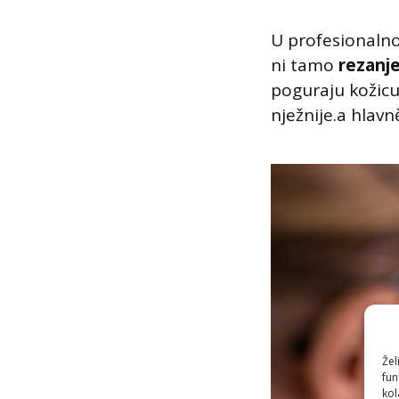
U profesionalno
ni tamo
rezanje
poguraju kožicu 
nježnije.a hlavně
Žel
fun
kol