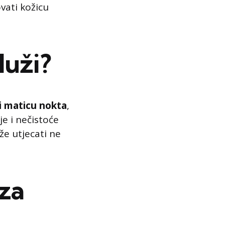
vati kožicu
luži?
ti maticu nokta
,
je i nečistoće
že utjecati ne
 za