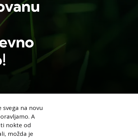
govanu
nevno
!
je svega na novu
aboravljamo. A
iti nokte od
ali, možda je