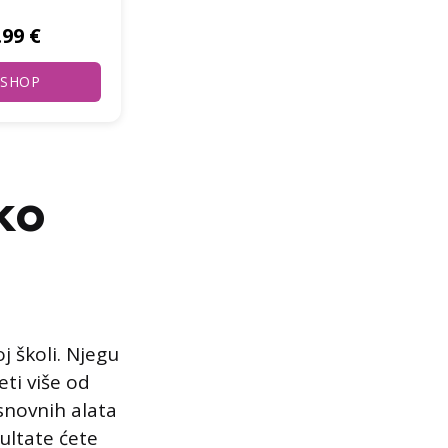
.99 €
8.99 €
-SHOP
E-SHOP
ko
j školi. Njegu
ti više od
snovnih alata
zultate ćete