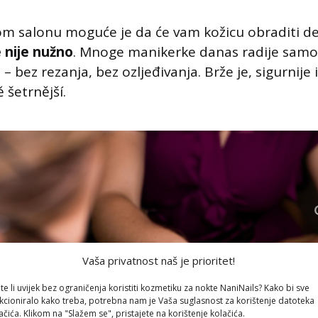
m salonu moguće je da će vam kožicu obraditi deta
 nije nužno
. Mnoge manikerke danas radije samo
– bez rezanja, bez ozljeđivanja. Brže je, sigurnije i
 šetrnější.
Vaša privatnost naš je prioritet!
ite li uvijek bez ograničenja koristiti kozmetiku za nokte NaniNails? Kako bi sve
kcioniralo kako treba, potrebna nam je Vaša suglasnost za korištenje datoteka
ačića. Klikom na "Slažem se", pristajete na korištenje kolačića.