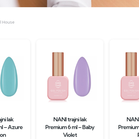
ll House
ni lak
NANI trajni lak
NANI 
l – Azure
Premium 6 ml – Baby
Premium 
zon
Violet