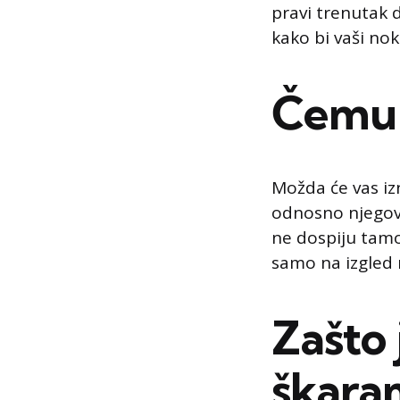
pravi trenutak 
kako bi vaši nok
Čemu z
Možda će vas iz
odnosno njegov n
ne dospiju tamo
samo na izgled n
Zašto 
škara