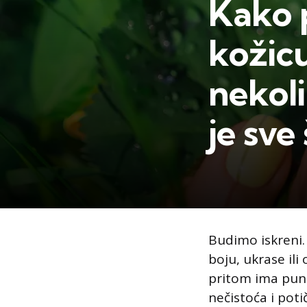
Kako p
kožic
nekol
je sve
Budimo iskreni.
boju, ukrase ili
pritom ima puno 
nečistoća i poti