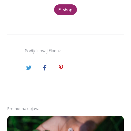
E-shop
Podijeli
ovaj članak
Prethodna objava
Post
navigation