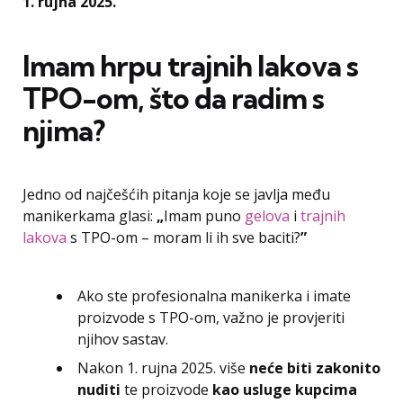
1. rujna 2025.
Imam hrpu trajnih lakova s
TPO-om, što da radim s
njima?
Jedno od najčešćih pitanja koje se javlja među
manikerkama glasi:
„
Imam puno
gelova
i
trajnih
lakova
s TPO-om – moram li ih sve baciti?
”
Ako ste profesionalna manikerka i imate
proizvode s TPO-om, važno je provjeriti
njihov sastav.
Nakon 1. rujna 2025. više
neće biti zakonito
nuditi
te proizvode
kao usluge kupcima