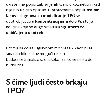
uvršten na popis zabranjenih tvari, u kozmetici nikad
nije bio izričito opasan. U proizvodima poput
trajnih
lakova
ili
gelova za modeliranje
TPO se
upotrebljavao
u koncentracijama do 5 %
, što je
količina koja se dugo smatrala
sigurnom za
uobičajenu upotrebu
.
Promjena dolazi uglavnom iz opreza – kako bi se
smanjio bilo kakav mogući rizik u
budućnosti.
imalizovalo jakékoliv možné riziko do
budoucna.
S čime ljudi često brkaju
TPO?