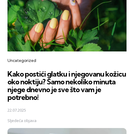
Uncategorized
Kako postići glatku i njegovanu kožicu
oko noktiju? Samo nekoliko minuta
njege dnevno je sve što vam je
potrebno!
22.07.2025
Sljedeća objava