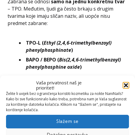
Zabrana se odnosi
samo na jednu konkretnu tvar
– TPO. Međutim, ljudi ga često brkaju s drugim
tvarima koje imaju sličan naziv, ali uopće nisu
predmet zabrane:
TPO-L (
Ethyl (2,4,6-trimethylbenzoyl)
phenylphosphinate
)
BAPO / BEPO (
Bis(2,4,6-trimethylbenzoyl)
phenylphosphine oxide
)
Vaša privatnost naš je
Te su tvari potpuno sigurne i možete ih i dalje
prioritet!
upotrebljavati bez ikakvih problema.
Želite li uvijek bez ograničenja koristiti kozmetiku za nokte NaniNails?
Kako bi sve funkcioniralo kako treba, potrebna nam je Vaša suglasnost
za korištenje datoteka kolačića. Klikom na "Slažem se", pristajete na
korištenje kolačića.
Produkty NANI a TPO
Slažem se
Detaljne postavke