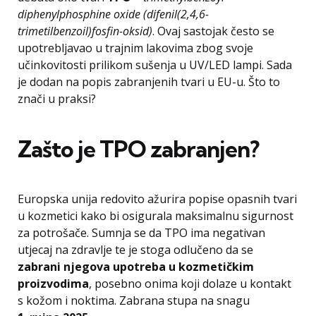
diphenylphosphine oxide (difenil(2,4,6-
trimetilbenzoil)fosfin-oksid)
. Ovaj sastojak često se
upotrebljavao u trajnim lakovima zbog svoje
učinkovitosti prilikom sušenja u UV/LED lampi. Sada
je dodan na popis zabranjenih tvari u EU-u. Što to
znači u praksi?
Zašto je TPO zabranjen?
Europska unija redovito ažurira popise opasnih tvari
u kozmetici kako bi osigurala maksimalnu sigurnost
za potrošače. Sumnja se da TPO ima negativan
utjecaj na zdravlje te je stoga odlučeno da se
zabrani njegova upotreba u kozmetičkim
proizvodima
, posebno onima koji dolaze u kontakt
s kožom i noktima. Zabrana stupa na snagu