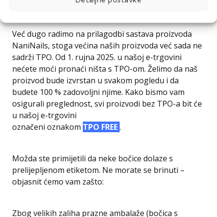
Proizvodi NANI i TPO
Već dugo radimo na prilagodbi sastava proizvoda
NaniNails, stoga većina naših proizvoda već sada ne
sadrži TPO. Od 1. rujna 2025. u našoj e-trgovini
nećete moći pronaći ništa s TPO-om. Želimo da naš
proizvod bude izvrstan u svakom pogledu i da
budete 100 % zadovoljni njime. Kako bismo vam
osigurali preglednost, svi proizvodi bez TPO-a bit će
u našoj e-trgovini
označeni oznakom
TPO FREE
.
Možda ste primijetili da neke bočice dolaze s
prelijepljenom etiketom. Ne morate se brinuti –
objasnit ćemo vam zašto:
Zbog velikih zaliha prazne ambalaže (bočica s