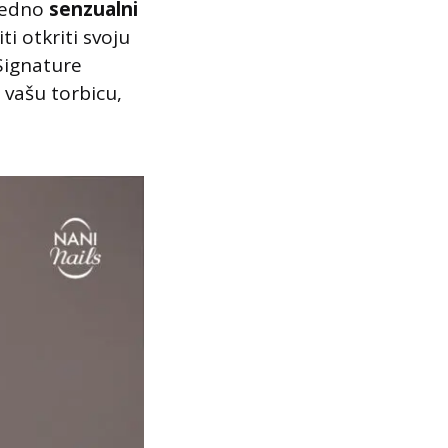
jedno
senzualni
i otkriti svoju
 Signature
 vašu torbicu,