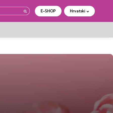
E-SHOP
Hrvatski
Traženje