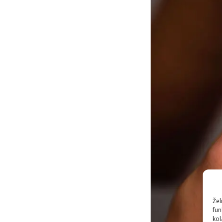
Žel
fun
kol