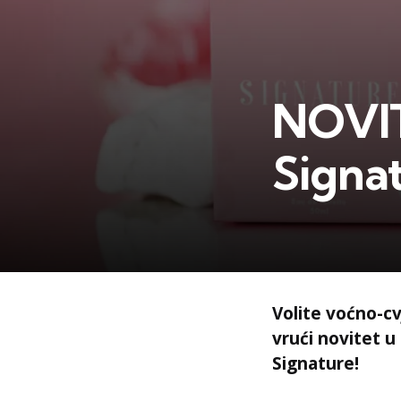
NOVIT
Signa
Volite voćno-c
vrući novitet 
Signature!