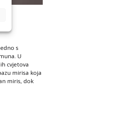
jedno s
imuna. U
ih cvjetova
bazu mirisa koja
an miris, dok