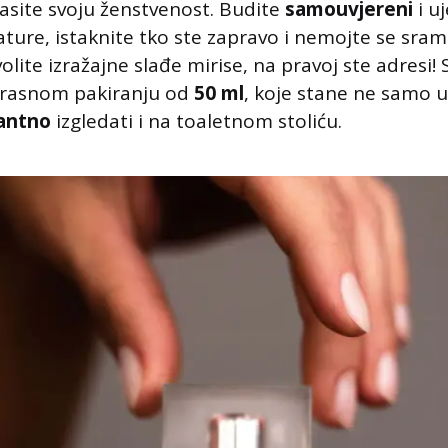
lasite svoju ženstvenost. Budite
samouvjereni
i u
ature, istaknite tko ste zapravo i nemojte se sramit
volite izražajne slađe mirise, na pravoj ste adresi!
krasnom pakiranju od
50 ml
, koje stane ne samo u
antno
izgledati i na toaletnom stoliću.