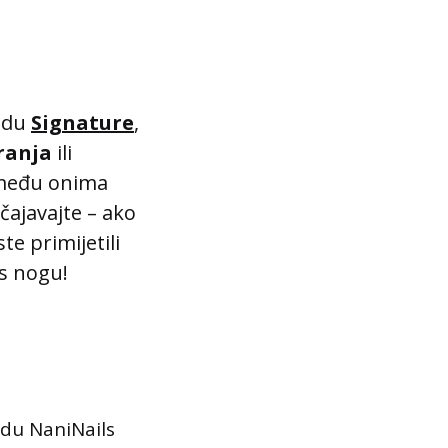
vodu
Signature
,
ranja
ili
 među onima
očajavajte – ako
te primijetili
 s nogu!
odu NaniNails