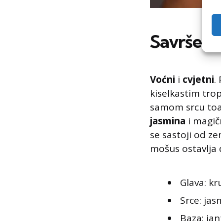
Savršen 
Voćni
i
cvjetni
.
kiselkastim tr
samom srcu toal
jasmina
i magi
se sastoji od z
mošus ostavlja 
Glava: k
Srce: jas
Baza: ja