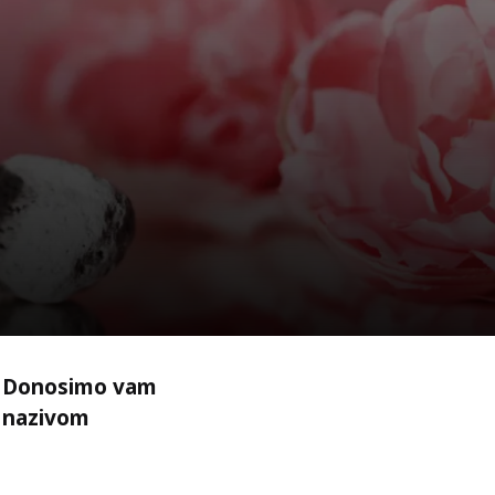
i! Donosimo vam
d nazivom