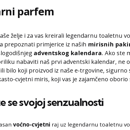
rni parfem
aše želje i za vas kreirali legendarnu toaletnu 
a prepoznati primjerice iz naših
mirisnih paki
šlogodišnjeg
adventskog kalendara
. Ako ste
priliku nabaviti naš prvi adventski kalendar, ne 
li bilo koji proizvod iz naše e-trgovine, sigurno s
asto-cvjetni miris, koji vas je zajamčeno oborio
e se svojoj senzualnosti
rasan
voćno-cvjetni
raj uz legendarnu toaletnu v