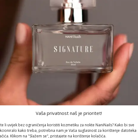
Vaša privatnost naš je prioritet!
ite li uvijek bez ograničenja koristiti kozmetiku za nokte NaniNails? Kako bi sve
kcioniralo kako treba, potrebna nam je Vaša suglasnost za korištenje datoteka
ačića. Klikom na "Slažem se", pristajete na korištenje kolačića.