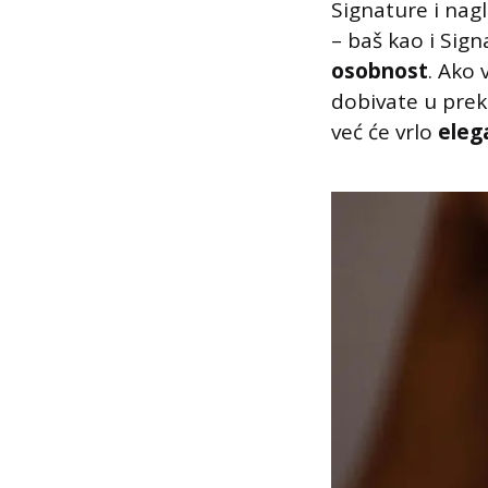
Signature i nag
– baš kao i Sign
osobnost
. Ako 
dobivate u pre
već će vrlo
eleg