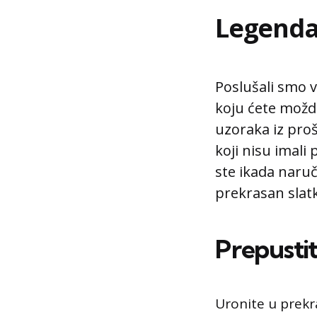
Legenda
Poslušali smo v
koju ćete možd
uzoraka iz pro
koji nisu imali 
ste ikada naruči
prekrasan slatk
Prepustit
Uronite u prek