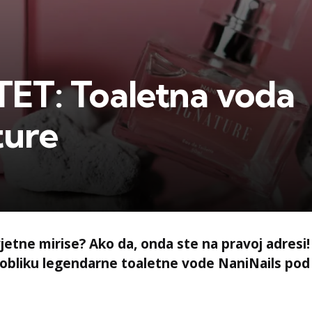
ET: Toaletna voda
ture
vjetne mirise? Ako da, onda ste na pravoj adres
u obliku legendarne toaletne vode NaniNails po