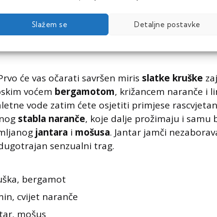
Slažem se
Detaljne postavke
parfem
 Prvo će vas očarati savršen miris
slatke kruške
za
opskim voćem
bergamotom
, križancem naranče i l
etne vode zatim ćete osjetiti primjese rascvjetan
čnog
stabla naranče
, koje dalje prožimaju i samu 
emljanog
jantara
i
mošusa
. Jantar jamči nezaborav
dugotrajan senzualni trag.
ruška, bergamot
min, cvijet naranče
ntar, mošus