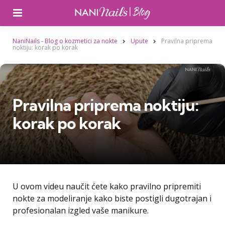
Izbornik
NaniNails - Blog o kozmetici za nokte
Upute
Pravilna priprema
noktiju: korak po korak
Pravilna priprema noktiju:
korak po korak
U ovom videu naučit ćete kako pravilno pripremiti
nokte za modeliranje kako biste postigli dugotrajan i
profesionalan izgled vaše manikure.