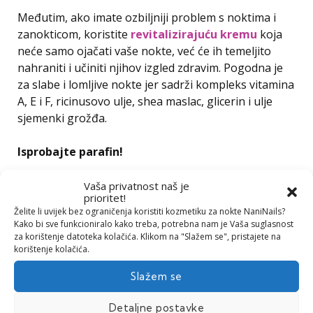
Međutim, ako imate ozbiljniji problem s noktima i
zanokticom, koristite
revitalizirajuću kremu
koja
neće samo ojačati vaše nokte, već će ih temeljito
nahraniti i učiniti njihov izgled zdravim. Pogodna je
za slabe i lomljive nokte jer sadrži kompleks vitamina
A, E i F, ricinusovo ulje, shea maslac, glicerin i ulje
sjemenki grožđa.
Isprobajte parafin!
Jeste li čuli za parafin? Njegov šarm leži u tome da
Vaša privatnost naš je
prioritet!
potiče apsorpciju hranjivih sastojaka i vlage u kožu,
Želite li uvijek bez ograničenja koristiti kozmetiku za nokte NaniNails?
zbog čega ćete imati glatke ruke, stopala i laktove.
Kako bi sve funkcioniralo kako treba, potrebna nam je Vaša suglasnost
Za ovaj postupak potrebni su vam
posuda za
za korištenje datoteka kolačića. Klikom na "Slažem se", pristajete na
korištenje kolačića.
parafin
, kao i sam
parafin
. Ovaj intenzivan postupak
regeneracije pomoći će vam da dovoljno hidratizirate
Slažem se
i njegujete ruke, i to zahvaljujući tekućem parafinu
koji sadrži veliku količinu korisnih prirodnih tvari.
Detaljne postavke